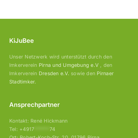
KiJuBee
Unser Netzwerk wird unterstützt durch den
Imkerverein
Pirna und Umgebung e.V
, den
Imkerverein
Dresden e.V.
sowie den
Pirnaer
Stadtimker.
Ansprechpartner
Kontakt: René Hickmann
Tel:
+4917
******
74
Ort: Robert-Koch-Str. 20, 01796 Pirna