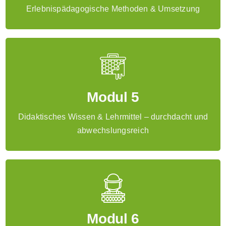
Erlebnis- und Naturpädagogische Spiele – für jede
Erlebnispädagogische Methoden & Umsetzung
Gelegenheit & „Zwischendurch“
Bienenyoga – Zeit für Entspannung
Lehrmittel des Länderinstituts für Bienenkunde
Hohen Neuendorf e.V. für die imkerliche
Schulungsarbeit.
Modul 5
Lehrmittel des KiJuBee Netzwerkes Sachsen
Erste Hilfe Maßnahmen bei Stichverletzungen
Didaktisches Wissen & Lehrmittel – durchdacht und
abwechslungsreich
Ausarbeitung und Durchführung eines
Erlebnispädagogischen Angebotes mit Schwerpunkt
Bienen, Natur und Umwelt mit Kindern und
Modul 6
Jugendlichen bei sich vor Ort, mit anschließender