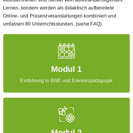
Lernen, sondern werden als didaktisch aufbereitete
Online- und Präsenzveranstaltungen kombiniert und
umfassen 80 Unterrichtsstunden. (siehe FAQ)
Bildung für nachhaltige Entwicklung – die globalen
Nachhaltigkeitsziele „BNE 2030“
Die zwei Kernelemente – Das Wesen des Kindes
Modul 1
und das Wesen des Biens verstehen und entdecken
–
Einführung in BNE und Erlebnispädagogik
Finanzierung, Fördermittel, Rechtliches,
Arbeitsschutz und Organisation
Der natürlicher Lernkreislauf – Wie Lernen im Fluss
Modul 2