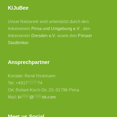
KiJuBee
Unser Netzwerk wird unterstützt durch den
Imkerverein
Pirna und Umgebung e.V
, den
Imkerverein
Dresden e.V.
sowie den
Pirnaer
Stadtimker.
Ansprechpartner
Kontakt: René Hickmann
Tel:
+4917
******
74
Ort: Robert-Koch-Str. 20, 01796 Pirna
Mail:
ki
*****
@
*****
ok.com
Meet us Social