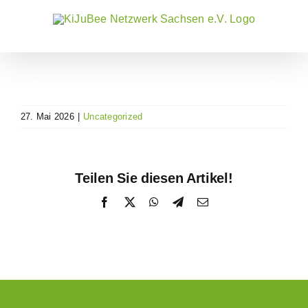
Zum
Inhalt
springen
27. Mai 2026
|
Uncategorized
Teilen Sie diesen Artikel!
Facebook
X
WhatsApp
Telegram
E-
Mail