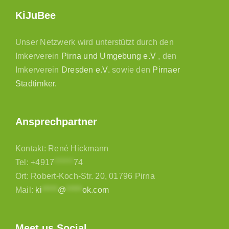
KiJuBee
Unser Netzwerk wird unterstützt durch den
Imkerverein
Pirna und Umgebung e.V
, den
Imkerverein
Dresden e.V.
sowie den
Pirnaer
Stadtimker.
Ansprechpartner
Kontakt: René Hickmann
Tel:
+4917
******
74
Ort: Robert-Koch-Str. 20, 01796 Pirna
Mail:
ki
*****
@
*****
ok.com
Meet us Social