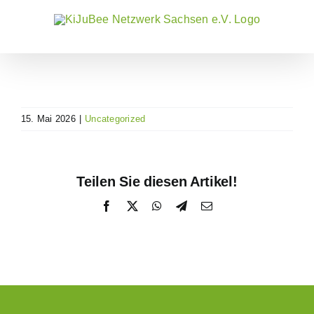
Zum
Inhalt
springen
15. Mai 2026
|
Uncategorized
Teilen Sie diesen Artikel!
Facebook
X
WhatsApp
Telegram
E-
Mail