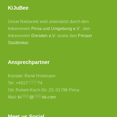
KiJuBee
Unser Netzwerk wird unterstützt durch den
Imkerverein
Pirna und Umgebung e.V
, den
Imkerverein
Dresden e.V.
sowie den
Pirnaer
Stadtimker.
Ansprechpartner
Kontakt: René Hickmann
Tel:
+4917
******
74
Ort: Robert-Koch-Str. 20, 01796 Pirna
Mail:
ki
*****
@
*****
ok.com
Meet us Social