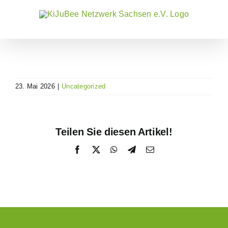
Zum
Inhalt
springen
23. Mai 2026
|
Uncategorized
Teilen Sie diesen Artikel!
Facebook
X
WhatsApp
Telegram
E-
Mail