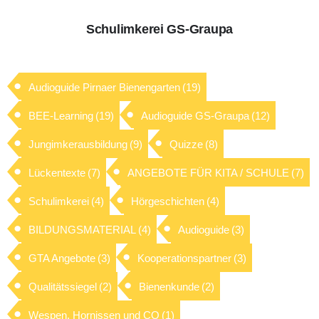
Schulimkerei GS-Graupa
Audioguide Pirnaer Bienengarten
(19)
BEE-Learning
(19)
Audioguide GS-Graupa
(12)
Jungimkerausbildung
(9)
Quizze
(8)
Lückentexte
(7)
ANGEBOTE FÜR KITA / SCHULE
(7)
Schulimkerei
(4)
Hörgeschichten
(4)
BILDUNGSMATERIAL
(4)
Audioguide
(3)
GTA Angebote
(3)
Kooperationspartner
(3)
Qualitätssiegel
(2)
Bienenkunde
(2)
Wespen, Hornissen und CO
(1)