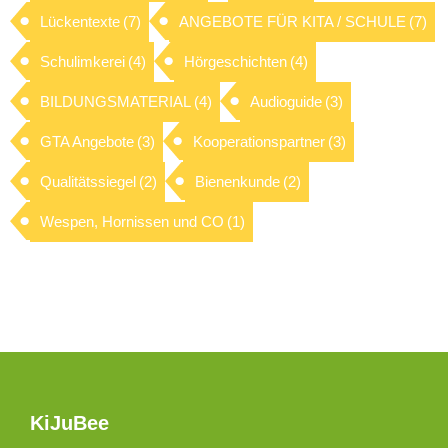
Lückentexte
(7)
ANGEBOTE FÜR KITA / SCHULE
(7)
Schulimkerei
(4)
Hörgeschichten
(4)
BILDUNGSMATERIAL
(4)
Audioguide
(3)
GTA Angebote
(3)
Kooperationspartner
(3)
Qualitätssiegel
(2)
Bienenkunde
(2)
Wespen, Hornissen und CO
(1)
KiJuBee