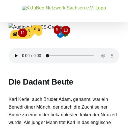
Zum
Inhalt
springen
4
6
9
10
3
5
2
1
7
11
8
Home
Die Dadant Beute
Karl Kerle, auch Bruder Adam, genannt, war ein
Benediktiner Mönch, der durch die Zucht seiner
Biene zu einem der bekanntesten Imker der Neuzeit
wurde. Als junger Mann trat Karl in das englische