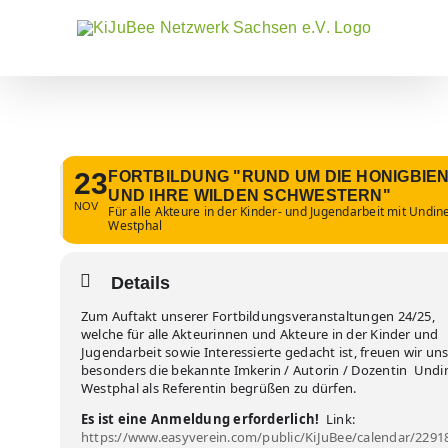
Zum
Inhalt
springen
23
FORTBILDUNG "RUND UM DIE HONIGBIE
UND IHRE WILDEN SCHWESTERN"
NOV
Für alle Akteure in der Kinder- und Jugendarbeit mit Undin
Westphal
Details
Zum Auftakt unserer Fortbildungsveranstaltungen 24/25,
welche für alle Akteurinnen und Akteure in der Kinder und
Jugendarbeit sowie Interessierte gedacht ist, freuen wir un
besonders die bekannte Imkerin / Autorin / Dozentin Undi
Westphal als Referentin begrüßen zu dürfen.
Es ist eine Anmeldung erforderlich!
Link:
https://www.easyverein.com/public/KiJuBee/calendar/2291