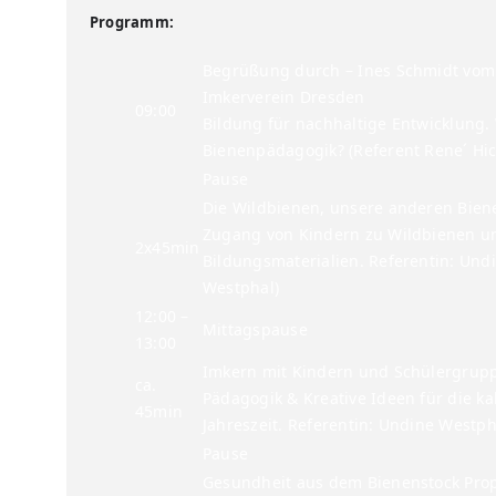
Programm:
Begrüßung durch – Ines Schmidt vom
Imkerverein Dresden
09:00
Bildung für nachhaltige Entwicklung. 
Bienenpädagogik? (Referent Rene´ Hi
Pause
Die Wildbienen, unsere anderen Bien
Zugang von Kindern zu Wildbienen u
2x45min
Bildungsmaterialien. Referentin: Und
Westphal)
12:00 –
Mittagspause
13:00
Imkern mit Kindern und Schülergrup
ca.
Pädagogik & Kreative Ideen für die ka
45min
Jahreszeit. Referentin: Undine Westph
Pause
Gesundheit aus dem Bienenstock Prop