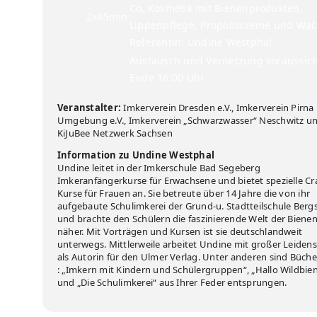
Co, Kosmetik mit Bienenprodukten,
2x45min
Lippenpflege, Propoliscreme und Wac
Referentin: Undine Westphal
Austausch und Vernetzung voraussich
Ende 16:00 Uhr
Veranstalter:
Imkerverein Dresden e.V., Imkerverein Pirna
Umgebung e.V., Imkerverein „Schwarzwasser“ Neschwitz u
KiJuBee Netzwerk Sachsen
Information zu Undine Westphal
Undine leitet in der Imkerschule Bad Segeberg
Imkeranfängerkurse für Erwachsene und bietet spezielle Cr
Kurse für Frauen an. Sie betreute über 14 Jahre die von ihr
aufgebaute Schulimkerei der Grund-u. Stadtteilschule Berg
und brachte den Schülern die faszinierende Welt der Biene
näher. Mit Vorträgen und Kursen ist sie deutschlandweit
unterwegs. Mittlerweile arbeitet Undine mit großer Leidens
als Autorin für den Ulmer Verlag. Unter anderen sind Büche
: „Imkern mit Kindern und Schülergruppen“, „Hallo Wildbie
und „Die Schulimkerei“ aus Ihrer Feder entsprungen.