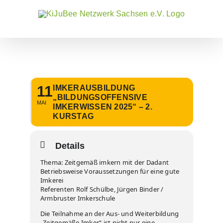
Zum
Inhalt
springen
11
IMKERAUSBILDUNG
„BILDUNGSOFFENSIVE
MAI
IMKERWISSEN 2025“ – 2.
KURSTAG
Details
Thema: Zeitgemäß imkern mit der Dadant
Betriebsweise Voraussetzungen für eine gute
Imkerei
Referenten Rolf Schülbe, Jürgen Binder /
Armbruster Imkerschule
Die Teilnahme an der Aus- und Weiterbildung
„Zeitgemäße Imker“ ist nicht nur eine