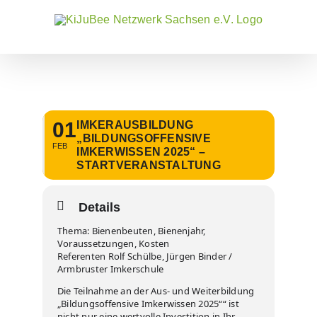
Zum
Inhalt
springen
01
IMKERAUSBILDUNG
„BILDUNGSOFFENSIVE
FEB
IMKERWISSEN 2025“ –
STARTVERANSTALTUNG
Details
Thema: Bienenbeuten, Bienenjahr,
Voraussetzungen, Kosten
Referenten Rolf Schülbe, Jürgen Binder /
Armbruster Imkerschule
Die Teilnahme an der Aus- und Weiterbildung
„Bildungsoffensive Imkerwissen 2025““ ist
nicht nur eine wertvolle Investition in Ihr