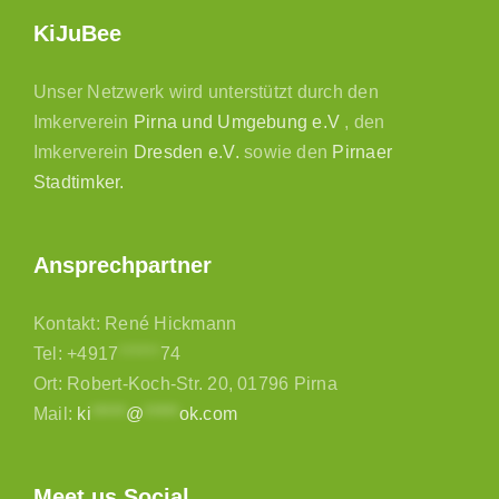
KiJuBee
Unser Netzwerk wird unterstützt durch den
Imkerverein
Pirna und Umgebung e.V
, den
Imkerverein
Dresden e.V.
sowie den
Pirnaer
Stadtimker.
Ansprechpartner
Kontakt: René Hickmann
Tel:
+4917
******
74
Ort: Robert-Koch-Str. 20, 01796 Pirna
Mail:
ki
*****
@
*****
ok.com
Meet us Social