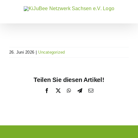
Zum
Inhalt
springen
26. Juni 2026
|
Uncategorized
Teilen Sie diesen Artikel!
Facebook
X
WhatsApp
Telegram
E-
Mail