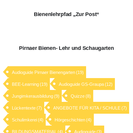
Bienenlehrpfad „Zur Post“
Pirnaer Bienen- Lehr und Schaugarten
Audioguide Pirnaer Bienengarten
(19)
BEE-Learning
(19)
Audioguide GS-Graupa
(12)
Jungimkerausbildung
(9)
Quizze
(8)
Lückentexte
(7)
ANGEBOTE FÜR KITA / SCHULE
(7)
Schulimkerei
(4)
Hörgeschichten
(4)
BILDUNGSMATERIAL
(4)
Audioguide
(3)